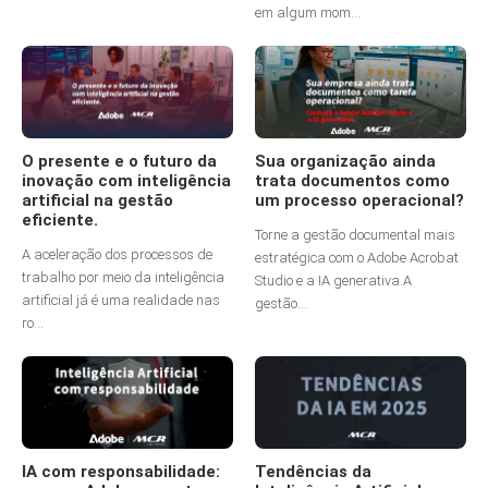
em algum mom...
O presente e o futuro da
Sua organização ainda
inovação com inteligência
trata documentos como
artificial na gestão
um processo operacional?
eficiente.
Torne a gestão documental mais
A aceleração dos processos de
estratégica com o Adobe Acrobat
trabalho por meio da inteligência
Studio e a IA generativa.A
artificial já é uma realidade nas
gestão...
ro...
IA com responsabilidade:
Tendências da