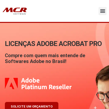
Ir
para
o
conteúdo
Licenc
Soluç
Atas de 
Sobre 
LICENÇAS ADOBE ACROBAT PRO
Compre com quem mais entende de
Softwares Adobe no Brasil!
SOLICITE UM ORÇAMENTO