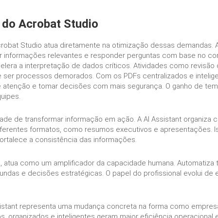
 do Acrobat Studio
Acrobat Studio atua diretamente na otimização dessas demandas. 
informações relevantes e responder perguntas com base no cont
celera a interpretação de dados críticos. Atividades como revisão
ser processos demorados. Com os PDFs centralizados e inteligente
de atenção e tomar decisões com mais segurança. O ganho de temp
uipes.
ade de transformar informação em ação. A AI Assistant organiza 
diferentes formatos, como resumos executivos e apresentações. I
 fortalece a consistência das informações.
ário, atua como um amplificador da capacidade humana. Automatiza t
undas e decisões estratégicas. O papel do profissional evolui de 
ssistant representa uma mudança concreta na forma como empre
, organizados e inteligentes geram maior eficiência operacional 