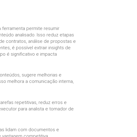
A ferramenta permite resumir
eúdo analisado. Isso reduz etapas
 de contratos, análise de propostas e
s, é possível extrair insights de
o é significativo e impacta
conteúdos, sugere melhorias e
sso melhora a comunicação interna,
arefas repetitivas, reduz erros e
executor para analista e tomador de
sas lidam com documentos e
e vantagem competitiva.