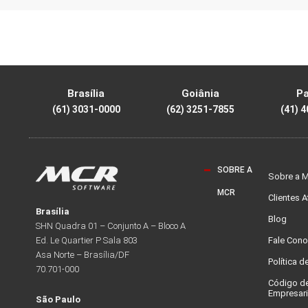
Brasília
Goiânia
P
(61) 3031-0000
(62) 3251-7855
(41) 
SOBRE A
Sobre a 
MCR
Clientes 
Brasília
Blog
SHN Quadra 01 – Conjunto A – Bloco A
Fale Con
Ed. Le Quartier P Sala 803
Asa Norte – Brasília/DF
Política d
70.701-000
Código d
Empresari
São Paulo