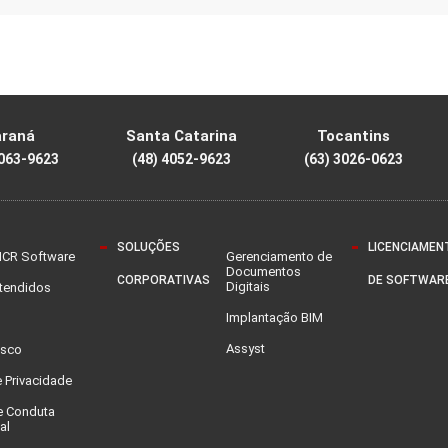
araná
Santa Catarina
Tocantins
4063-9623
(48) 4052-9623
(63) 3026-0623
SOLUÇÕES
LICENCIAMEN
MCR Software
Gerenciamento de
Documentos
CORPORATIVAS
DE SOFTWAR
Digitais
Atendidos
Implantação BIM
Assyst
osco
e Privacidade
e Conduta
al