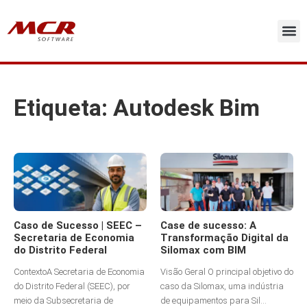
Ir
para
o
conteúdo
Licenc
Soluç
Atas de 
Sobre 
Etiqueta: Autodesk Bim
Caso de Sucesso | SEEC –
Case de sucesso: A
Secretaria de Economia
Transformação Digital da
do Distrito Federal
Silomax com BIM
ContextoA Secretaria de Economia
Visão Geral O principal objetivo do
do Distrito Federal (SEEC), por
caso da Silomax, uma indústria
meio da Subsecretaria de
de equipamentos para Sil...