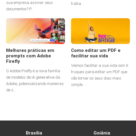
sua empresa assinar seus
traba...
documentos? P...
Melhores práticas em
Como editar um PDF e
prompts com Adobe
facilitar sua vida
Firefly
Viemos facilitar a sua vida com 6
O Adobe Firefly é a nova família
truques para editar um PDF que
de modelos de IA generativa da
vão tornar os seus dias mais
Adobe, potencializando maneiras
simple...
de s...
Brasília
Goiânia