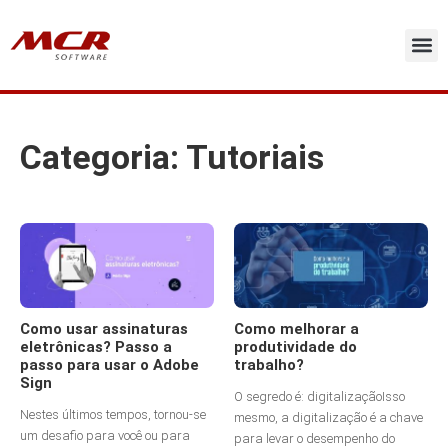
Ir
para
o
conteúdo
Licenc
Soluç
Atas de 
Sobre 
Categoria: Tutoriais
Como usar assinaturas
Como melhorar a
eletrônicas? Passo a
produtividade do
passo para usar o Adobe
trabalho?
Sign
O segredo é: digitalizaçãoIsso
Nestes últimos tempos, tornou-se
mesmo, a digitalização é a chave
um desafio para você ou para
para levar o desempenho do