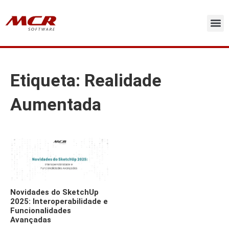
Ir
para
o
conteúdo
Licenc
Soluç
Atas de 
Sobre 
Etiqueta: Realidade
Aumentada
Novidades do SketchUp
2025: Interoperabilidade e
Funcionalidades
Avançadas