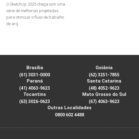
O SketchUp 2025 chega com uma
série de melhorias projetadas
para otimizar o fluxo de trabalho
de arq...
Brasília
Goiânia
(61) 3031-0000
(62) 3251-7855
Paraná
Santa Catarina
(41) 4063-9623
(48) 4052-9623
Tocantins
Mato Grosso do Sul
(63) 3026-0623
(67) 4063-9623
Outras Localidades
0800 602 4488