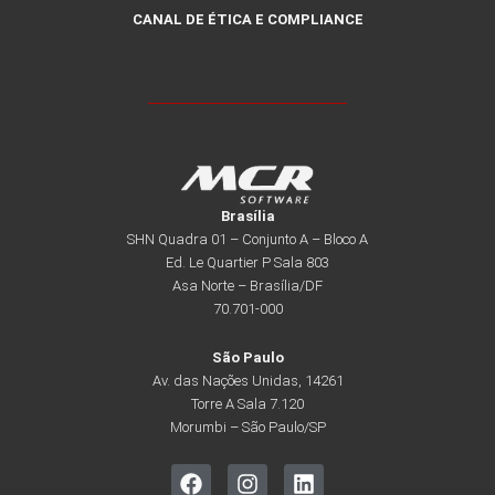
CANAL DE ÉTICA E COMPLIANCE
Brasília
SHN Quadra 01 – Conjunto A – Bloco A
Ed. Le Quartier P Sala 803
Asa Norte – Brasília/DF
70.701-000
São Paulo
Av. das Nações Unidas, 14261
Torre A Sala 7.120
Morumbi – São Paulo/SP
F
I
L