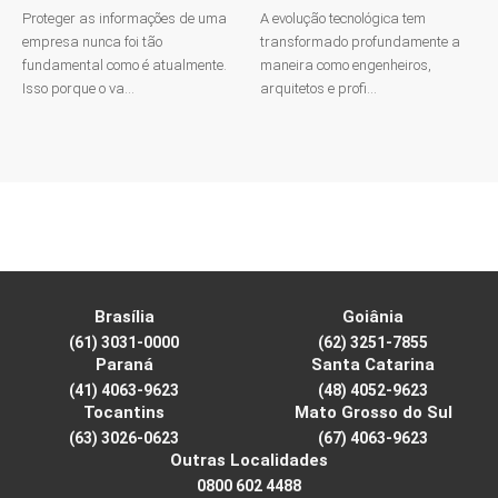
Proteger as informações de uma
A evolução tecnológica tem
empresa nunca foi tão
transformado profundamente a
fundamental como é atualmente.
maneira como engenheiros,
Isso porque o va...
arquitetos e profi...
Brasília
Goiânia
(61) 3031-0000
(62) 3251-7855
Paraná
Santa Catarina
(41) 4063-9623
(48) 4052-9623
Tocantins
Mato Grosso do Sul
(63) 3026-0623
(67) 4063-9623
Outras Localidades
0800 602 4488