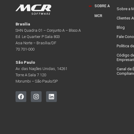
SOBRE A
Sobre a 
MCR
Clientes 
Brasília
Blog
SHN Quadra 01 – Conjunto A – Bloco A
Fale Con
Ed. Le Quartier P Sala 803
Asa Norte – Brasília/DF
Política d
70.701-000
Código d
Empresari
São Paulo
Av. das Nações Unidas, 14261
Canal de É
Complian
Torre A Sala 7.120
Morumbi – São Paulo/SP
F
I
L
a
n
i
c
s
n
e
t
k
b
a
e
o
g
d
o
r
i