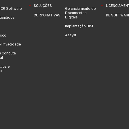
SOLUÇÕES
LICENCIAMEN
MCR Software
Gerenciamento de
Documentos
CORPORATIVAS
DE SOFTWAR
Digitais
Atendidos
Implantação BIM
Assyst
osco
e Privacidade
e Conduta
al
tica e
ce