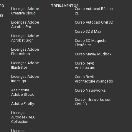
TO
TREINAMENTOS
Licenças Adobe
Curso Autocad Básico
Creative Cloud
2D
ES
Licenças Adobe
Curso Autocad Civil 3D
Acrobat Pro
Curso 3DS Max
Licenças Adobe
Acrobat Sign
Curso 3D Maquete
Eletrônica
Licenças Adobe
Photoshop
Curso Maya/ Mudbox
Licenças Adobe
Curso Revit
Illustrator
Architecture
Licenças Adobe
Curso Revit
Indesign
Architecture Avançado
Assinatura
Curso Navisworks
Adobe Stock
Curso Infraworks com
Adobe Firefly
Civil 3D
Licenças
Autodesk AEC
Collection
Licenças