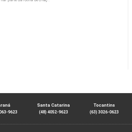
araná
Santa Catarina
Tocantins
4063-9623
(48) 4052-9623
(63) 3026-0623