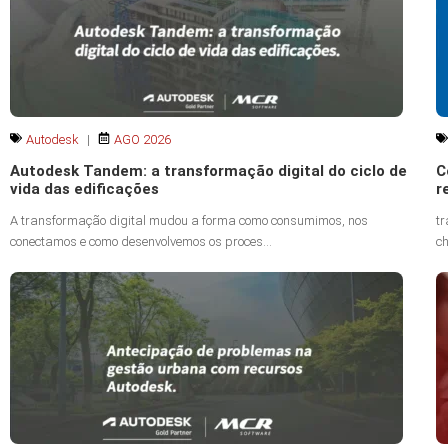
Autodesk
|
AGO 2026
Autodesk Tandem: a transformação digital do ciclo de
C
vida das edificações
r
A transformação digital mudou a forma como consumimos, nos
tr
conectamos e como desenvolvemos os proces...
ch