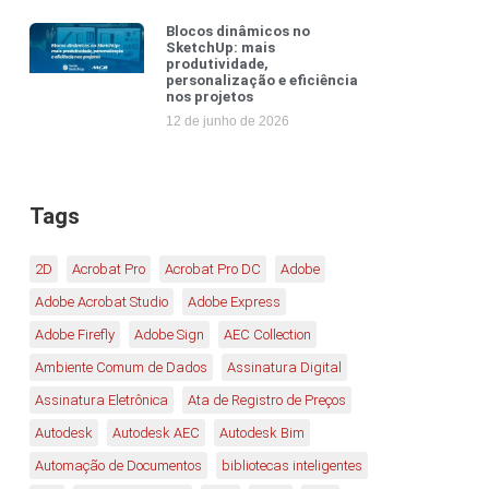
Blocos dinâmicos no
SketchUp: mais
produtividade,
personalização e eficiência
nos projetos
12 de junho de 2026
Tags
2D
Acrobat Pro
Acrobat Pro DC
Adobe
Adobe Acrobat Studio
Adobe Express
Adobe Firefly
Adobe Sign
AEC Collection
Ambiente Comum de Dados
Assinatura Digital
Assinatura Eletrônica
Ata de Registro de Preços
Autodesk
Autodesk AEC
Autodesk Bim
Automação de Documentos
bibliotecas inteligentes