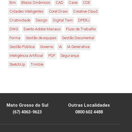
Bim
Blocos Dinâmicos
CAD
Case
CDE
Cidades Inteligentes
Corel Draw
Creative Cloud
Criatividade
Design
Digital Twin
DPERJ
DWG
Evento Adobe Manaus
Fluxo de Trabalho
Forma
Gestão de equipes
Gestão Documental
Gestão Pública
Governo
IA
IA Generativa
Inteligência Artificial
PDF
Segurança
SketchUp
Trimble
Mato Grosso do Sul
Outras Localidades
(67) 4063-9623
0800 602 4488