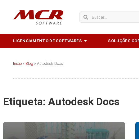
Ir
para
Pesquisar
Pesquisar
o
conteúdo
Abrir Licenciamento de 
LICENCIAMENTO DE SOFTWARES
SOLUÇÕES CO
Início
»
Blog
»
Autodesk Docs
Etiqueta: Autodesk Docs