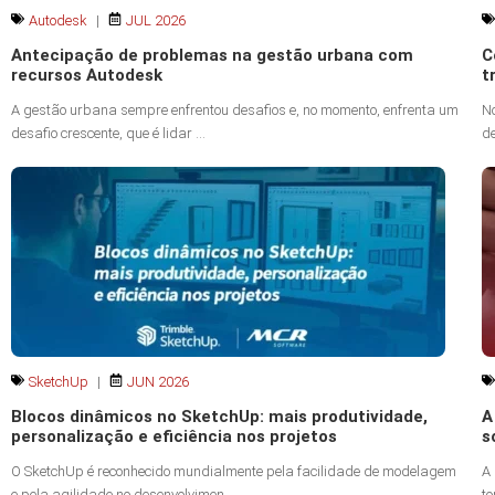
Autodesk
|
JUL 2026
Antecipação de problemas na gestão urbana com
C
recursos Autodesk
t
A gestão urbana sempre enfrentou desafios e, no momento, enfrenta um
N
desafio crescente, que é lidar ...
de
SketchUp
|
JUN 2026
Blocos dinâmicos no SketchUp: mais produtividade,
A
personalização e eficiência nos projetos
s
O SketchUp é reconhecido mundialmente pela facilidade de modelagem
A 
e pela agilidade no desenvolvimen...
to