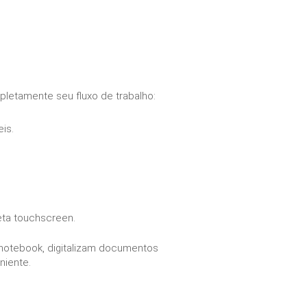
pletamente seu fluxo de trabalho:
eis.
neta touchscreen.
 notebook, digitalizam documentos
eniente.