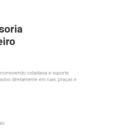
soria
eiro
, promovendo cidadania e suporte
izados diretamente em ruas, praças e
is: